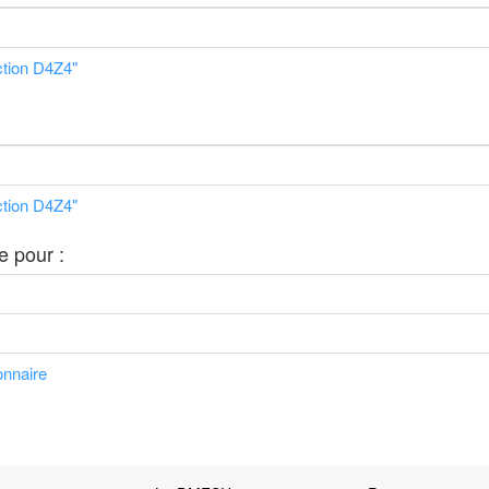
ction D4Z4"
ction D4Z4"
e pour :
ionnaire