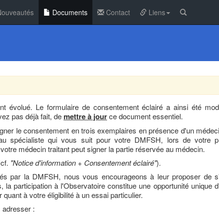
ouveautés
Documents
Contact
Liens
t ont évolué. Le formulaire de consentement éclairé a ainsi été m
ez pas déjà fait, de
mettre à jour
ce document essentiel.
signer le consentement en trois exemplaires en présence d'un méde
au spécialiste qui vous suit pour votre DMFSH, lors de votre p
otre médecin traitant peut signer la partie réservée au médecin.
(cf.
"Notice d'information + Consentement éclairé"
).
hés par la DMFSH, nous vous encourageons à leur proposer de s'in
la participation à l'Observatoire constitue une opportunité unique 
nt à votre éligibilité à un essai particulier.
 adresser :