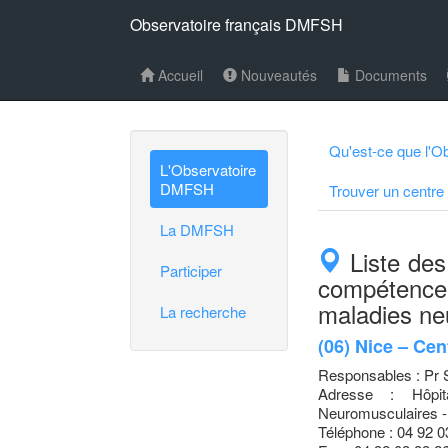
Observatoire français DMFSH
Accueil
Nouveautés
Documents
Qu'est-ce que l'Ob
L'Observatoire
DMFSH
Trouver un centre
La DMFSH
Liste des
Participer
compétence 
maladies ne
La recherche
(06) Nice – Ce
Responsables : Pr
Adresse : Hôpi
Neuromusculaires -
Téléphone : 04 92 0