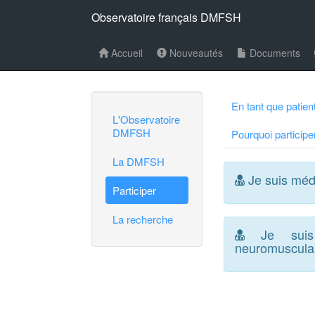
Observatoire français DMFSH
Accueil
Nouveautés
Documents
En tant que patien
L'Observatoire
DMFSH
Pourquoi participe
La DMFSH
Je suis méd
Participer
La recherche
Je suis 
neuromuscula