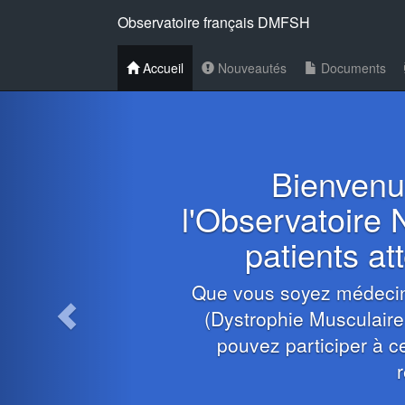
Observatoire français DMFSH
Accueil
Nouveautés
Documents
Bienvenue
l'Observatoire 
patients a
Que vous soyez médecin
(Dystrophie Musculair
pouvez participer à ce